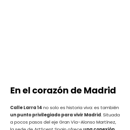
En el corazón de Madrid
Calle Larra 14
no solo es historia viva: es también
un punto privilegiado para vivir Madrid
. Situada
a pocos pasos del eje Gran Vía–Alonso Martínez,
la sede de ArtScent Spain ofrece
una conexión