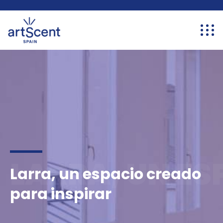
LARRA, UN ES
Larra, un espacio creado
para inspirar