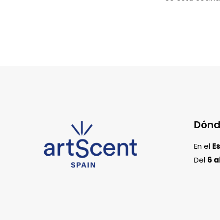
Dónd
En el
E
Del
6 a